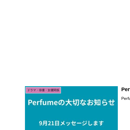
P
ドラマ・俳優・女優関係
Pe