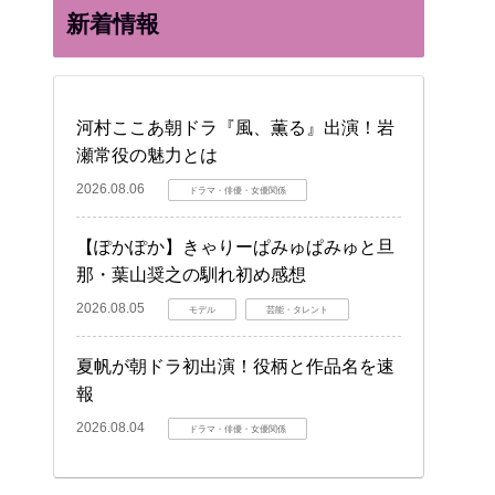
新着情報
河村ここあ朝ドラ『風、薫る』出演！岩
瀬常役の魅力とは
2026.08.06
ドラマ・俳優・女優関係
【ぽかぽか】きゃりーぱみゅぱみゅと旦
那・葉山奨之の馴れ初め感想
2026.08.05
モデル
芸能・タレント
夏帆が朝ドラ初出演！役柄と作品名を速
報
2026.08.04
ドラマ・俳優・女優関係