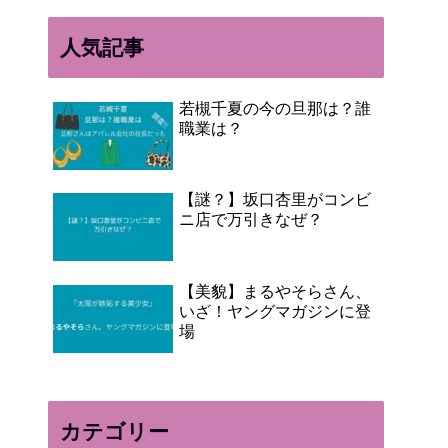
人気記事
若槻千夏の今の旦那は？誰
職業は？
【謎？】坂口杏里がコンビ
ニ店で万引きなぜ？
【美貌】まるやそらさん、
いざ！ヤングマガジンに登
場
カテゴリー