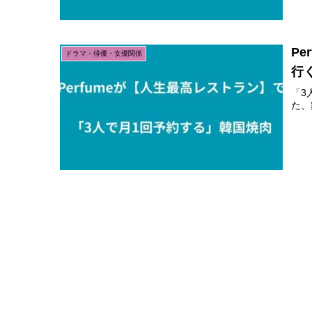
P
ドラマ・俳優・女優関係
行
「3
た、