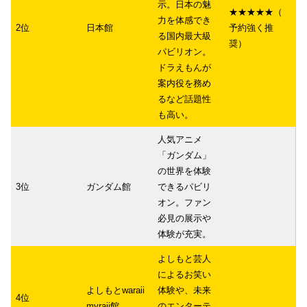
示。日本の魅
★★★★★（
力を体感でき
2位
日本館
予約強く推
る国内最大級
奨）
パビリオン。
ドラえもんが
案内役を務め
るなど話題性
も高い。
人気アニメ
「ガンダム」
の世界を体験
3位
ガンダム館
できるパビリ
オン。ファン
必見の展示や
体験が充実。
よしもと芸人
によるお笑い
よしもとwaraii
体験や、未来
4位
myraii館
のエンターテ