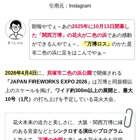
引用元：Instagram
朗報やでぇ～あの
2025年に10月13日閉幕し
た「関西万博」の花火が二色の浜
であの感動
きっしゃん
ができるんやでぇ～。
「万博ロス」
のかた是
非二色の浜に足をはこんでやぁ～
2026年4月4日
に
、貝塚市二色の浜公園
で開催される
「JAPAN FIREWORKS EXPO 2026」
は万博と同規模以
上のスケールを掲げ
、ワイド約300m以上の展開と、最大
10号（1尺）
の打ち上げを予定している花火大会。
花火本来の迫力と美しさに、大阪・関西万博に縁
のある音楽などと
シンクロする演出
や
プログラム
も加えて、
万博の余韻
を楽しめる花火大会を目指