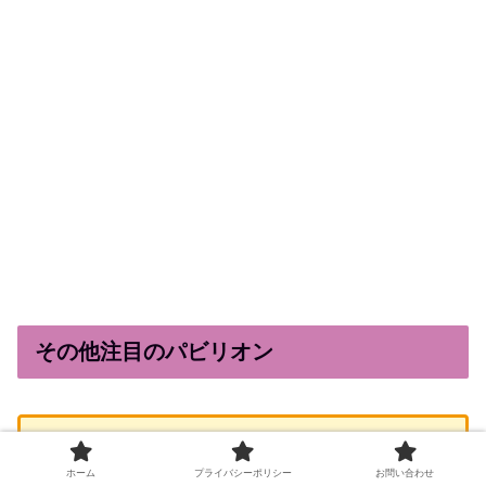
その他注目のパビリオン
アメリカパビリオン
ホーム
プライバシーポリシー
お問い合わせ
宇宙探査体験など、最先端の科学技術をテー