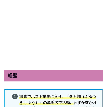
経歴
1
9歳でホスト業界に入り、「冬月翔（ふゆつ
き しょう）」の源氏名で活動。
わずか数か月