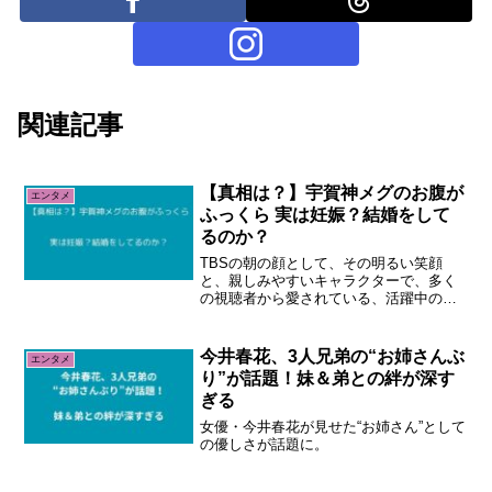
関連記事
【真相は？】宇賀神メグのお腹が
エンタメ
ふっくら 実は妊娠？結婚をして
るのか？
TBSの朝の顔として、その明るい笑顔
と、親しみやすいキャラクターで、多く
の視聴者から愛されている、活躍中の宇
賀神メグアナウンサー。
今井春花、3人兄弟の“お姉さんぶ
エンタメ
り”が話題！妹＆弟との絆が深す
ぎる
女優・今井春花が見せた“お姉さん”として
の優しさが話題に。