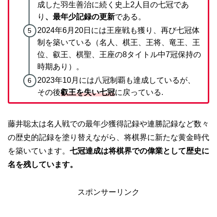
成した羽生善治に続く史上2人目の七冠であ
り
、最年少記録の更新
である。
2024年6月20日には王座戦も獲り、再び七冠体
制を築いている（名人、棋王、王将、竜王、王
位、叡王、棋聖、王座の8タイトル中7冠保持の
時期あり）。
2023年10月には八冠制覇も達成しているが、
その後
叡王を失い七冠
に戻っている
.
藤井聡太は名人戦での最年少獲得記録や連勝記録など数々
の歴史的記録を塗り替えながら、将棋界に新たな黄金時代
を築いています。
七冠達成は将棋界での偉業として歴史に
名を残しています。
スポンサーリンク