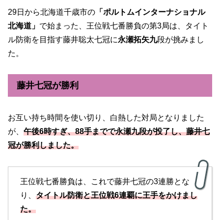
29日から北海道千歳市の
「ポルトムインターナショナル
北海道」
で始まった、王位戦七番勝負の第3局は、タイト
ル防衛を目指す藤井聡太七冠に
永瀬拓矢九
段が挑みまし
た。
藤井七冠が勝利
お互い持ち時間を使い切り、白熱した対局となりました
が、
午後6時すぎ、88手までで永瀬九段が投了し、藤井七
冠が勝利しました。
王位戦七番勝負は、これで藤井七冠の3連勝とな
り、
タイトル防衛と王位戦6連覇に王手をかけまし
た。