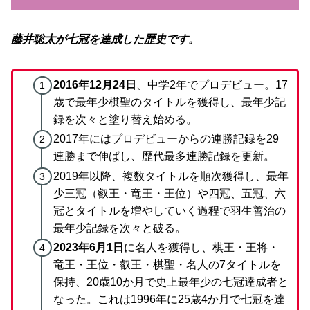
藤井聡太が七冠を達成した歴史です。
2016年12月24日
、中学2年でプロデビュー。17
歳で最年少棋聖のタイトルを獲得し、最年少記
録を次々と塗り替え始める。
2017年にはプロデビューからの連勝記録を29
連勝まで伸ばし、歴代最多連勝記録を更新。
2019年以降、複数タイトルを順次獲得し、最年
少三冠（叡王・竜王・王位）や四冠、五冠、六
冠とタイトルを増やしていく過程で羽生善治の
最年少記録を次々と破る。
2023年6月1日
に名人を獲得し、棋王・王将・
竜王・王位・叡王・棋聖・名人の7タイトルを
保持、20歳10か月で史上最年少の七冠達成者と
なった。これは1996年に25歳4か月で七冠を達