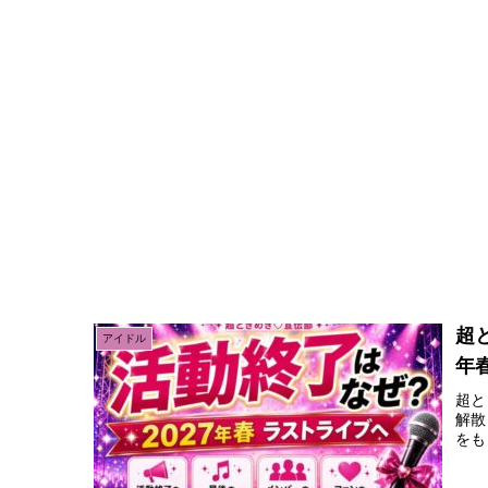
超
アイドル
年
超と
解散
をも