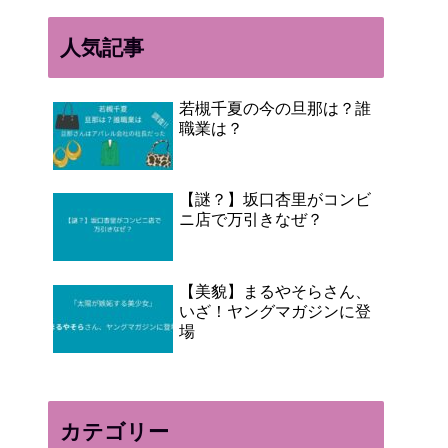
人気記事
若槻千夏の今の旦那は？誰
職業は？
【謎？】坂口杏里がコンビ
ニ店で万引きなぜ？
【美貌】まるやそらさん、
いざ！ヤングマガジンに登
場
カテゴリー