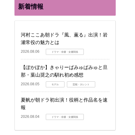
新着情報
河村ここあ朝ドラ『風、薫る』出演！岩
瀬常役の魅力とは
2026.08.06
ドラマ・俳優・女優関係
【ぽかぽか】きゃりーぱみゅぱみゅと旦
那・葉山奨之の馴れ初め感想
2026.08.05
モデル
芸能・タレント
夏帆が朝ドラ初出演！役柄と作品名を速
報
2026.08.04
ドラマ・俳優・女優関係