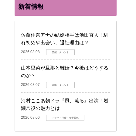
新着情報
佐藤佳奈アナの結婚相手は池田直人！馴
れ初めや出会い、退社理由は？
2026.08.08
芸能・タレント
山本里菜が旦那と離婚？今後はどうする
のか？
2026.08.07
芸能・タレント
河村ここあ朝ドラ『風、薫る』出演！岩
瀬常役の魅力とは
2026.08.06
ドラマ・俳優・女優関係