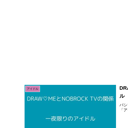
D
アイドル
ル
パシ
「ア