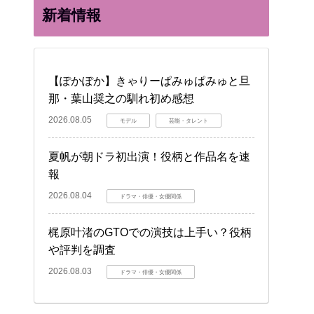
新着情報
【ぽかぽか】きゃりーぱみゅぱみゅと旦
那・葉山奨之の馴れ初め感想
2026.08.05
モデル
芸能・タレント
夏帆が朝ドラ初出演！役柄と作品名を速
報
2026.08.04
ドラマ・俳優・女優関係
梶原叶渚のGTOでの演技は上手い？役柄
や評判を調査
2026.08.03
ドラマ・俳優・女優関係