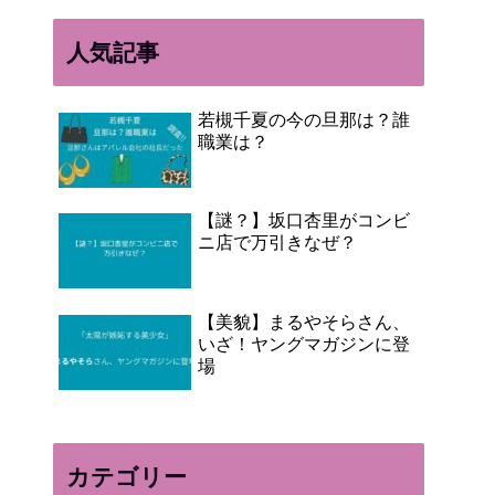
人気記事
若槻千夏の今の旦那は？誰
職業は？
【謎？】坂口杏里がコンビ
ニ店で万引きなぜ？
【美貌】まるやそらさん、
いざ！ヤングマガジンに登
場
カテゴリー