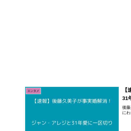
【
エンタメ
3
後藤
にわ