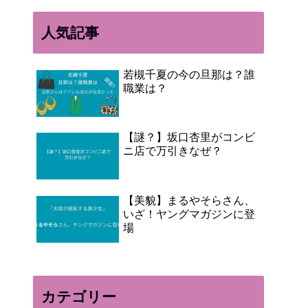
人気記事
若槻千夏の今の旦那は？誰
職業は？
【謎？】坂口杏里がコンビ
ニ店で万引きなぜ？
【美貌】まるやそらさん、
いざ！ヤングマガジンに登
場
カテゴリー