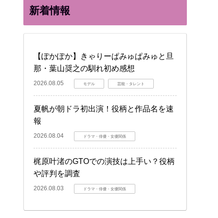
新着情報
【ぽかぽか】きゃりーぱみゅぱみゅと旦
那・葉山奨之の馴れ初め感想
2026.08.05
モデル
芸能・タレント
夏帆が朝ドラ初出演！役柄と作品名を速
報
2026.08.04
ドラマ・俳優・女優関係
梶原叶渚のGTOでの演技は上手い？役柄
や評判を調査
2026.08.03
ドラマ・俳優・女優関係