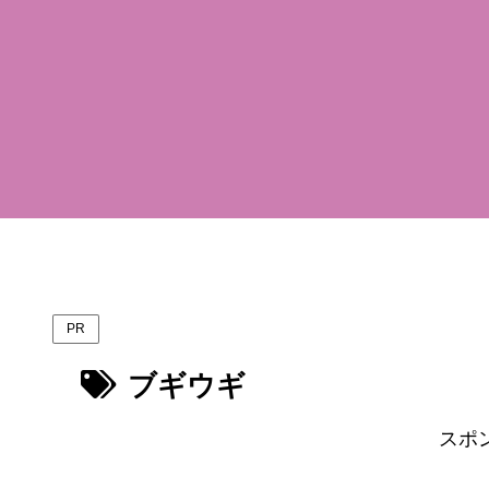
PR
ブギウギ
スポ