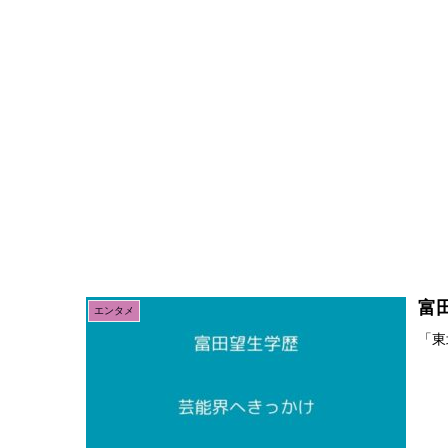
富
エンタメ
「東