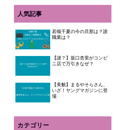
人気記事
若槻千夏の今の旦那は？誰
職業は？
【謎？】坂口杏里がコンビ
ニ店で万引きなぜ？
【美貌】まるやそらさん、
いざ！ヤングマガジンに登
場
カテゴリー