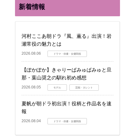
新着情報
河村ここあ朝ドラ『風、薫る』出演！岩
瀬常役の魅力とは
2026.08.06
ドラマ・俳優・女優関係
【ぽかぽか】きゃりーぱみゅぱみゅと旦
那・葉山奨之の馴れ初め感想
2026.08.05
モデル
芸能・タレント
夏帆が朝ドラ初出演！役柄と作品名を速
報
2026.08.04
ドラマ・俳優・女優関係