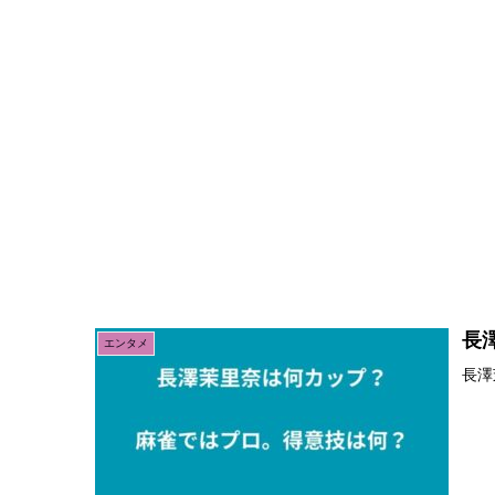
長
エンタメ
長澤