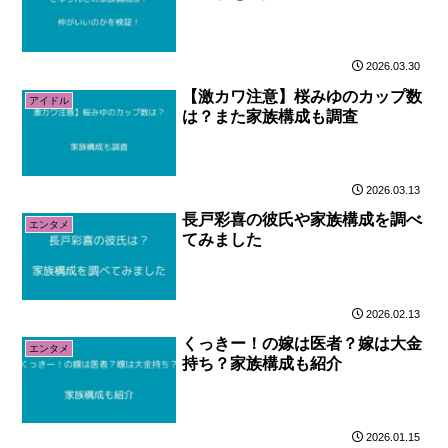
2026.03.30
【激カワ注意】桜みゆのカップ数
アイドル
は？また家族構成も調査
2026.03.13
長戸彩喜の彼氏や家族構成を調べ
エンタメ
てみました
2026.02.13
くっきー！の嫁は医者？嫁は大金
エンタメ
持ち？家族構成も紹介
2026.01.15