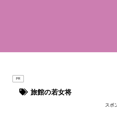
PR
旅館の若女将
スポ