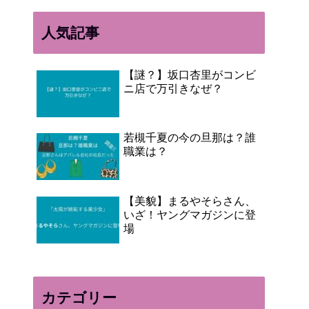
人気記事
【謎？】坂口杏里がコンビ
ニ店で万引きなぜ？
若槻千夏の今の旦那は？誰
職業は？
【美貌】まるやそらさん、
いざ！ヤングマガジンに登
場
カテゴリー