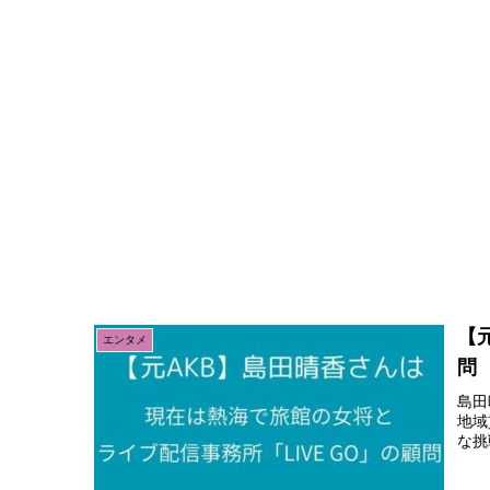
【
エンタメ
問
島田
地域
な挑