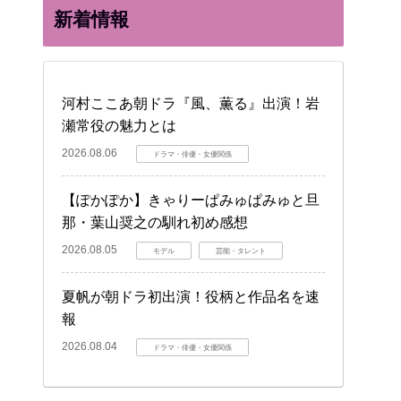
新着情報
河村ここあ朝ドラ『風、薫る』出演！岩
瀬常役の魅力とは
2026.08.06
ドラマ・俳優・女優関係
【ぽかぽか】きゃりーぱみゅぱみゅと旦
那・葉山奨之の馴れ初め感想
2026.08.05
モデル
芸能・タレント
夏帆が朝ドラ初出演！役柄と作品名を速
報
2026.08.04
ドラマ・俳優・女優関係