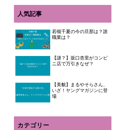
人気記事
若槻千夏の今の旦那は？誰
職業は？
【謎？】坂口杏里がコンビ
ニ店で万引きなぜ？
【美貌】まるやそらさん、
いざ！ヤングマガジンに登
場
カテゴリー