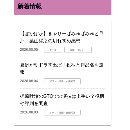
新着情報
【ぽかぽか】きゃりーぱみゅぱみゅと旦
那・葉山奨之の馴れ初め感想
2026.08.05
モデル
芸能・タレント
夏帆が朝ドラ初出演！役柄と作品名を速
報
2026.08.04
ドラマ・俳優・女優関係
梶原叶渚のGTOでの演技は上手い？役柄
や評判を調査
2026.08.03
ドラマ・俳優・女優関係