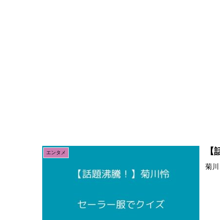
【
エンタメ
菊川