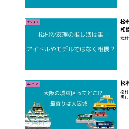
松
エンタメ
相
松村
松
エンタメ
松村
明し