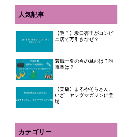
人気記事
【謎？】坂口杏里がコンビ
ニ店で万引きなぜ？
若槻千夏の今の旦那は？誰
職業は？
【美貌】まるやそらさん、
いざ！ヤングマガジンに登
場
カテゴリー