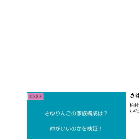
さ
エンタメ
松村
いの