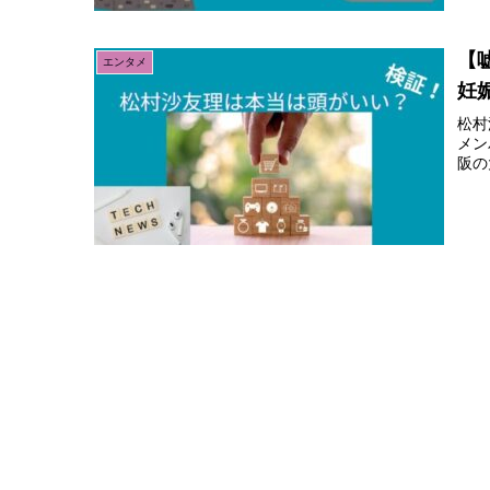
【
エンタメ
妊
松村
メン
阪の