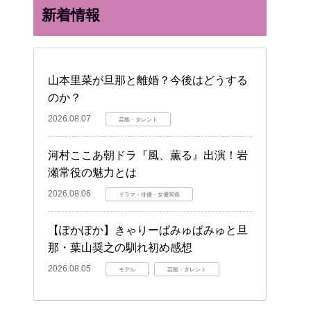
新着情報
山本里菜が旦那と離婚？今後はどうする
のか？
2026.08.07
芸能・タレント
河村ここあ朝ドラ『風、薫る』出演！岩
瀬常役の魅力とは
2026.08.06
ドラマ・俳優・女優関係
【ぽかぽか】きゃりーぱみゅぱみゅと旦
那・葉山奨之の馴れ初め感想
2026.08.05
モデル
芸能・タレント