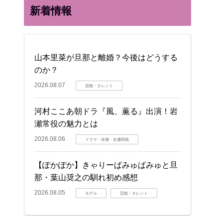
新着情報
山本里菜が旦那と離婚？今後はどうする
のか？
2026.08.07
芸能・タレント
河村ここあ朝ドラ『風、薫る』出演！岩
瀬常役の魅力とは
2026.08.06
ドラマ・俳優・女優関係
【ぽかぽか】きゃりーぱみゅぱみゅと旦
那・葉山奨之の馴れ初め感想
2026.08.05
モデル
芸能・タレント