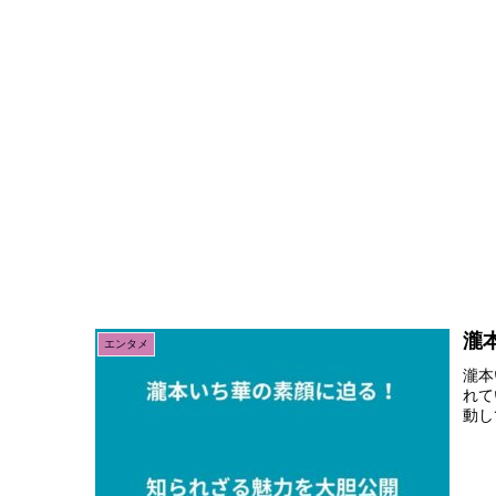
瀧
エンタメ
瀧本
れて
動し