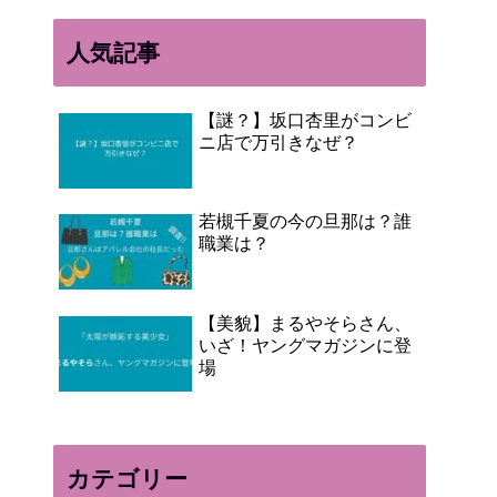
人気記事
【謎？】坂口杏里がコンビ
ニ店で万引きなぜ？
若槻千夏の今の旦那は？誰
職業は？
【美貌】まるやそらさん、
いざ！ヤングマガジンに登
場
カテゴリー