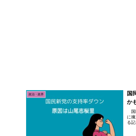
国
政治・政界
か
国民
に擁
る記