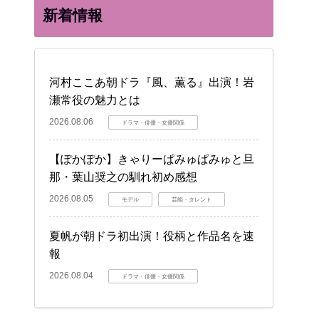
新着情報
河村ここあ朝ドラ『風、薫る』出演！岩
瀬常役の魅力とは
2026.08.06
ドラマ・俳優・女優関係
【ぽかぽか】きゃりーぱみゅぱみゅと旦
那・葉山奨之の馴れ初め感想
2026.08.05
モデル
芸能・タレント
夏帆が朝ドラ初出演！役柄と作品名を速
報
2026.08.04
ドラマ・俳優・女優関係