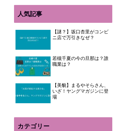
人気記事
【謎？】坂口杏里がコンビ
ニ店で万引きなぜ？
若槻千夏の今の旦那は？誰
職業は？
【美貌】まるやそらさん、
いざ！ヤングマガジンに登
場
カテゴリー