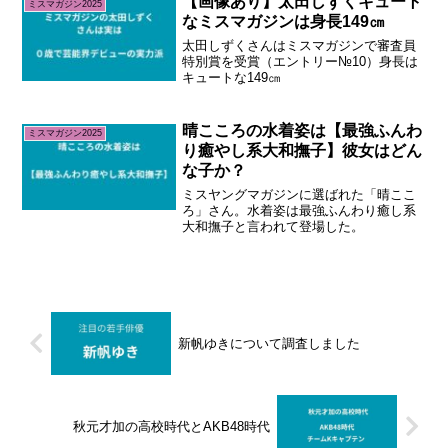
【画像あり】太田しずくキュート
ミスマガジン2025
なミスマガジンは身長149㎝
太田しずくさんはミスマガジンで審査員
特別賞を受賞（エントリー№10）身長は
キュートな149㎝
晴こころの水着姿は【最強ふんわ
ミスマガジン2025
り癒やし系大和撫子】彼女はどん
な子か？
ミスヤングマガジンに選ばれた「晴ここ
ろ」さん。水着姿は最強ふんわり癒し系
大和撫子と言われて登場した。
新帆ゆきについて調査しました
秋元才加の高校時代とAKB48時代