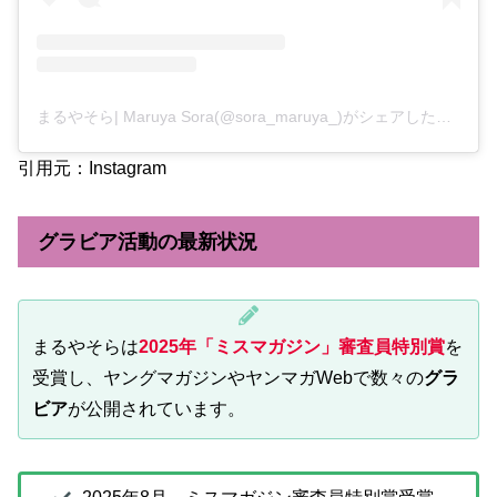
まるやそら| Maruya Sora(@sora_maruya_)がシェアした投稿
引用元：Instagram
グラビア活動の最新状況
まるやそらは
2025年「ミスマガジン」審査員特別賞
を
受賞し、ヤングマガジンやヤンマガWebで数々の
グラ
ビア
が公開されています。