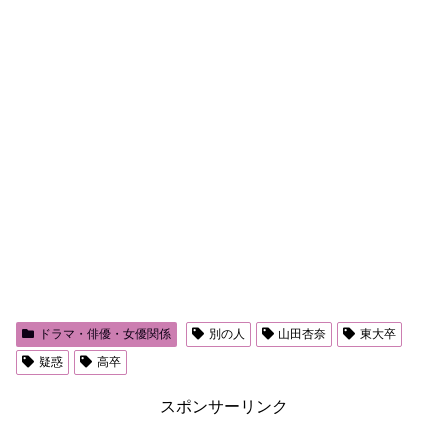
ドラマ・俳優・女優関係
別の人
山田杏奈
東大卒
疑惑
高卒
スポンサーリンク