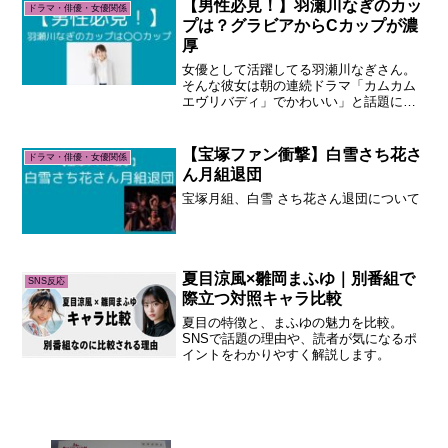
【男性必見！】羽瀬川なぎのカッ
ドラマ・俳優・女優関係
プは？グラビアからCカップが濃
厚
女優として活躍してる羽瀬川なぎさん。
そんな彼女は朝の連続ドラマ「カムカム
エヴリバディ」でかわいい」と話題にな
った羽瀬川なぎさん。果たして何カップ
でしょうか？
【宝塚ファン衝撃】白雪さち花さ
ドラマ・俳優・女優関係
ん月組退団
宝塚月組、白雪 さち花さん退団について
夏目涼風×雛岡まふゆ｜別番組で
SNS反応
際立つ対照キャラ比較
夏目の特徴と、まふゆの魅力を比較。
SNSで話題の理由や、読者が気になるポ
イントをわかりやすく解説します。