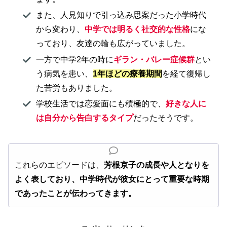
また、人見知りで引っ込み思案だった小学時代
から変わり、
中学では明るく社交的な性格
にな
っており、友達の輪も広がっていました。
一方で中学2年の時に
ギラン・バレー症候群
とい
う病気を患い、
1年ほどの療養期間
を経て復帰し
た苦労もありました。
学校生活では恋愛面にも積極的で、
好きな人に
は自分から告白するタイプ
だったそうです。
これらのエピソードは、
芳根京子の成長や人となりを
よく表しており、中学時代が彼女にとって重要な時期
であったことが伝わってきます。​​