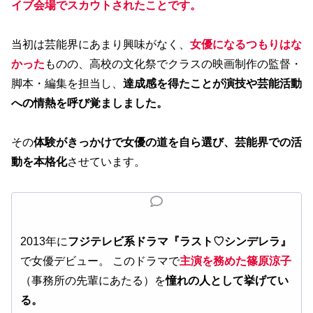
イブ会場でスカウトされたことです。
当初は芸能界にあまり興味がなく、
女優になるつもりはな
かった
ものの、高校の文化祭でクラスの映画制作の監督・
脚本・編集を担当し、
達成感を得たことが演技や芸能活動
への情熱を呼び覚ましました。
その
体験がきっかけで女優の道を自ら選び、芸能界での活
動を本格化
させています。
2013年に
フジテレビ系ドラマ『ラスト♡シンデレラ』
で女優デビュー。 このドラマで
主演を務めた篠原涼子
（事務所の先輩にあたる）を
憧れの人として挙げてい
る。