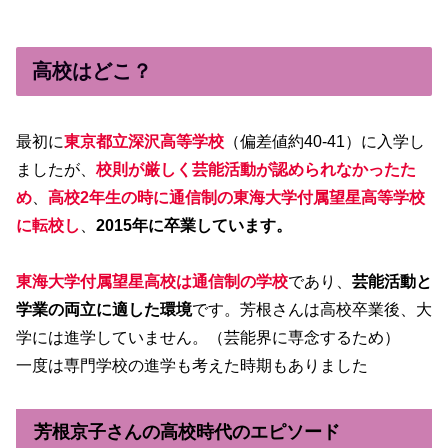
高校はどこ？
最初に
東京都立深沢高等学校
（偏差値約40-41）に入学し
ましたが、
校則が厳しく芸能活動が認められなかったた
め
、
高校2年生の時に通信制の東海大学付属望星高等学校
に転校し
、
2015年に卒業しています。
東海大学付属望星高校は通信制の学校
であり、
芸能活動と
学業の両立に適した環境
です。芳根さんは高校卒業後、大
学には進学していません。（芸能界に専念するため）
一度は専門学校の進学も考えた時期もありました
芳根京子さんの高校時代のエピソード