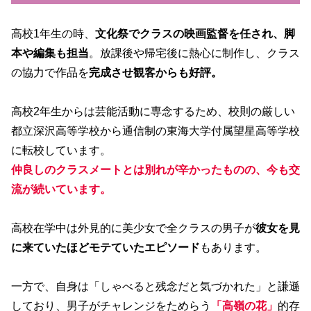
高校1年生の時、
文化祭でクラスの映画監督を任され、脚
本や編集も担当
。放課後や帰宅後に熱心に制作し、クラス
の協力で作品を
完成させ観客からも好評。
高校2年生からは芸能活動に専念するため、校則の厳しい
都立深沢高等学校から通信制の東海大学付属望星高等学校
に転校しています。
仲良しのクラスメートとは別れが辛かったものの、今も交
流が続いています。
高校在学中は外見的に美少女で全クラスの男子が
彼女を見
に来ていたほどモテていたエピソード
もあります。
一方で、自身は「しゃべると残念だと気づかれた」と謙遜
しており、男子がチャレンジをためらう
「高嶺の花」
的存