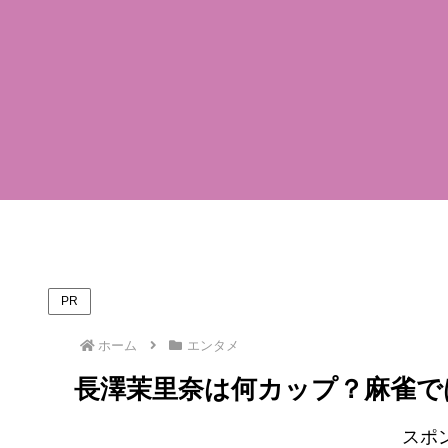
PR
ホーム
エンタメ
長澤茉里奈は何カップ？麻雀で
スポ