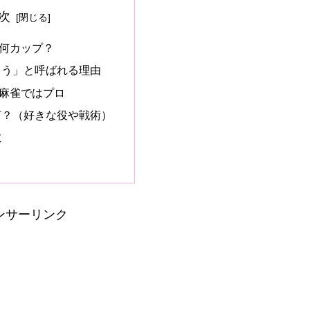
次
何カップ？
ゅう」と呼ばれる理由
麻雀ではプロ
何？（好きな役や戦術）
数
ンサーリンク