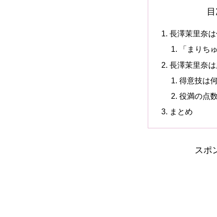
目
長澤茉里奈は
「まりち
長澤茉里奈は
得意技は
役満の点
まとめ
スポ