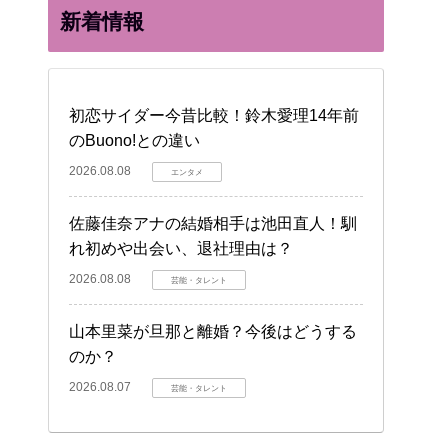
新着情報
初恋サイダー今昔比較！鈴木愛理14年前
のBuono!との違い
2026.08.08
エンタメ
佐藤佳奈アナの結婚相手は池田直人！馴
れ初めや出会い、退社理由は？
2026.08.08
芸能・タレント
山本里菜が旦那と離婚？今後はどうする
のか？
2026.08.07
芸能・タレント