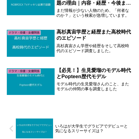
題の理由｜内容・経歴・今後まと
め
まだ情報が少ない人物のため、「何者な
のか？」という検索が急増しています。
高杉真宙学歴と経歴また高校時代
ドラマ・俳優・女優関係
のエピソード
高杉真宙さん学歴や経歴をそして高校時
代のエピソード調査しました。
【必見！】生見愛瑠のモデル時代
ドラマ・俳優・女優関係
とPopteen歴代モデル
モデル時代の生見愛瑠さんのこと、また
モデルの仲間の事を調査しました
いろはが大学生でグラビアでデビューと
気になるスリーサイズは？