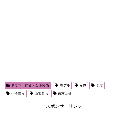
ドラマ・俳優・女優関係
モデル
女優
学歴
小松奈々
山梨育ち
東京出身
スポンサーリンク