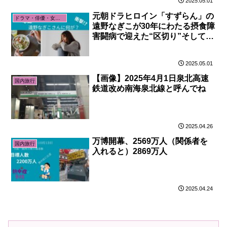
2025.05.01
元朝ドラヒロイン「すずらん」の
ドラマ・俳優・女優関係
遠野なぎこが30年にわたる摂食障
害闘病で迎えた“区切り”そして新
たなニュースあり
2025.05.01
【画像】2025年4月1日泉北高速
国内旅行
鉄道改め南海泉北線と呼んでね
2025.04.26
万博開幕、2569万人（関係者を
国内旅行
入れると）2869万人
2025.04.24