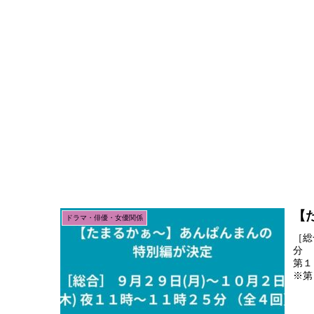
【
ドラマ・俳優・女優関係
［総
分 
第１
※第