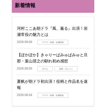
新着情報
河村ここあ朝ドラ『風、薫る』出演！岩
瀬常役の魅力とは
2026.08.06
ドラマ・俳優・女優関係
【ぽかぽか】きゃりーぱみゅぱみゅと旦
那・葉山奨之の馴れ初め感想
2026.08.05
モデル
芸能・タレント
夏帆が朝ドラ初出演！役柄と作品名を速
報
2026.08.04
ドラマ・俳優・女優関係