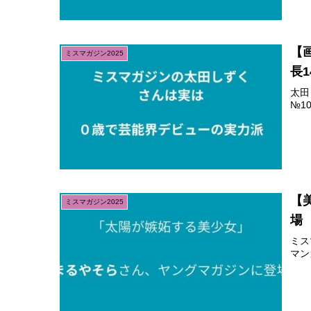
【
ミスマガジン2025
長1
太田
№1
【
ミスマガジン2025
場
ミス
マン