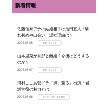
新着情報
佐藤佳奈アナの結婚相手は池田直人！馴
れ初めや出会い、退社理由は？
2026.08.08
芸能・タレント
山本里菜が旦那と離婚？今後はどうする
のか？
2026.08.07
芸能・タレント
河村ここあ朝ドラ『風、薫る』出演！岩
瀬常役の魅力とは
2026.08.06
ドラマ・俳優・女優関係