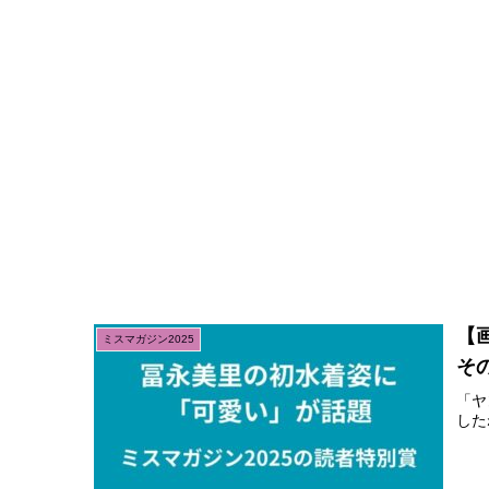
【
ミスマガジン2025
そ
「ヤ
した