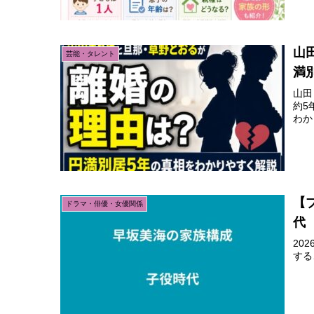
山
芸能・タレント
満
山田
約5
わか
【
ドラマ・俳優・女優関係
代
20
する