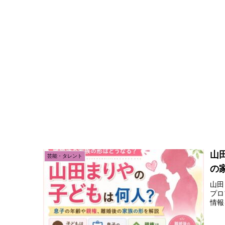
山
芸能・タレント
の
山田
プロ
情報