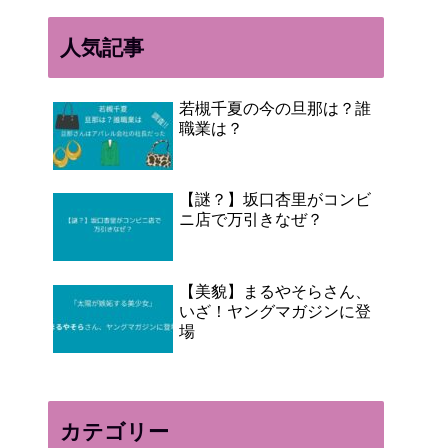
人気記事
若槻千夏の今の旦那は？誰
職業は？
【謎？】坂口杏里がコンビ
ニ店で万引きなぜ？
【美貌】まるやそらさん、
いざ！ヤングマガジンに登
場
カテゴリー