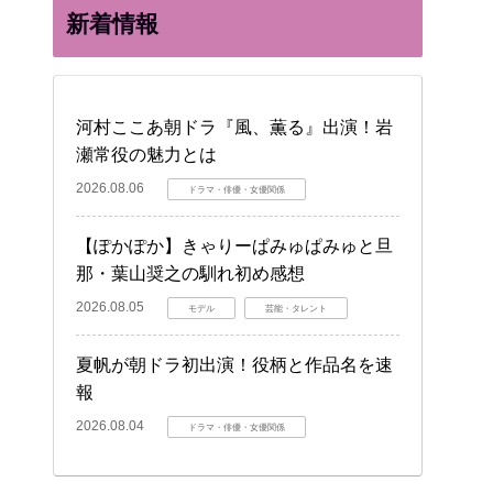
新着情報
河村ここあ朝ドラ『風、薫る』出演！岩
瀬常役の魅力とは
2026.08.06
ドラマ・俳優・女優関係
【ぽかぽか】きゃりーぱみゅぱみゅと旦
那・葉山奨之の馴れ初め感想
2026.08.05
モデル
芸能・タレント
夏帆が朝ドラ初出演！役柄と作品名を速
報
2026.08.04
ドラマ・俳優・女優関係