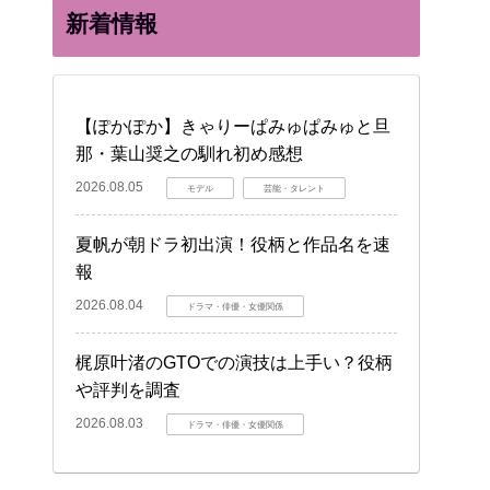
新着情報
【ぽかぽか】きゃりーぱみゅぱみゅと旦
那・葉山奨之の馴れ初め感想
2026.08.05
モデル
芸能・タレント
夏帆が朝ドラ初出演！役柄と作品名を速
報
2026.08.04
ドラマ・俳優・女優関係
梶原叶渚のGTOでの演技は上手い？役柄
や評判を調査
2026.08.03
ドラマ・俳優・女優関係