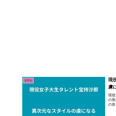
現
モデル
虜
現役
の長
の良