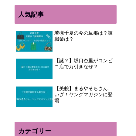
人気記事
若槻千夏の今の旦那は？誰
職業は？
【謎？】坂口杏里がコンビ
ニ店で万引きなぜ？
【美貌】まるやそらさん、
いざ！ヤングマガジンに登
場
カテゴリー