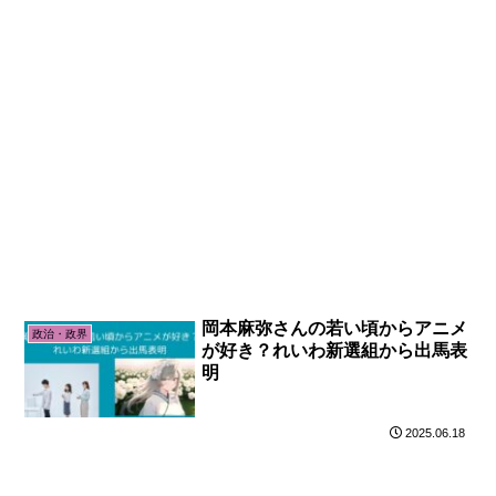
岡本麻弥さんの若い頃からアニメ
政治・政界
が好き？れいわ新選組から出馬表
明
2025.06.18