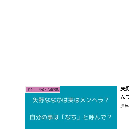
矢
ドラマ・俳優・女優関係
ん
演技