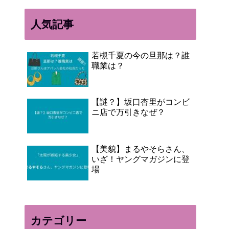
人気記事
若槻千夏の今の旦那は？誰
職業は？
【謎？】坂口杏里がコンビ
ニ店で万引きなぜ？
【美貌】まるやそらさん、
いざ！ヤングマガジンに登
場
カテゴリー