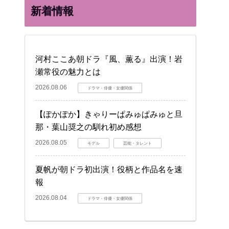
新着情報
河村ここあ朝ドラ『風、薫る』出演！岩
瀬常役の魅力とは
2026.08.06
ドラマ・俳優・女優関係
【ぽかぽか】きゃりーぱみゅぱみゅと旦
那・葉山奨之の馴れ初め感想
2026.08.05
モデル
芸能・タレント
夏帆が朝ドラ初出演！役柄と作品名を速
報
2026.08.04
ドラマ・俳優・女優関係