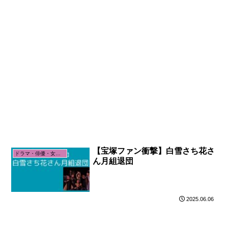
【宝塚ファン衝撃】白雪さち花さ
ドラマ・俳優・女優関係
ん月組退団
2025.06.06