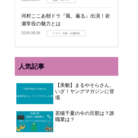
河村ここあ朝ドラ『風、薫る』出演！岩
瀬常役の魅力とは
2026.08.06
ドラマ・俳優・女優関係
人気記事
【美貌】まるやそらさん、
いざ！ヤングマガジンに登
場
若槻千夏の今の旦那は？誰
職業は？