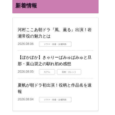
新着情報
河村ここあ朝ドラ『風、薫る』出演！岩
瀬常役の魅力とは
2026.08.06
ドラマ・俳優・女優関係
【ぽかぽか】きゃりーぱみゅぱみゅと旦
那・葉山奨之の馴れ初め感想
2026.08.05
モデル
芸能・タレント
夏帆が朝ドラ初出演！役柄と作品名を速
報
2026.08.04
ドラマ・俳優・女優関係