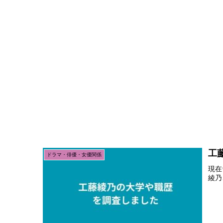
工
ドラマ・俳優・女優関係
現在
綾乃