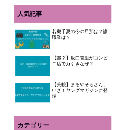
人気記事
若槻千夏の今の旦那は？誰
職業は？
【謎？】坂口杏里がコンビ
ニ店で万引きなぜ？
【美貌】まるやそらさん、
いざ！ヤングマガジンに登
場
カテゴリー