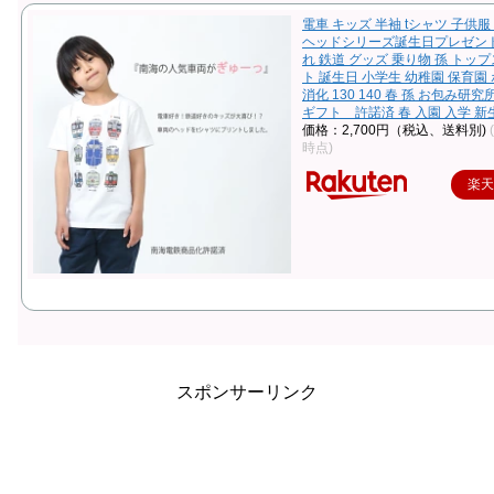
電車 キッズ 半袖 tシャツ 子供服
ヘッドシリーズ誕生日プレゼント
れ 鉄道 グッズ 乗り物 孫 トップ
ト 誕生日 小学生 幼稚園 保育園
消化 130 140 春 孫 お包み研究
ギフト 許諾済 春 入園 入学 新
価格：2,700円（税込、送料別)
時点)
楽
スポンサーリンク