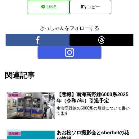
LINE
コピー
きっしゃんをフォローする
関連記事
【悲報】南海高野線6000系2025
国内旅行
年（令和7年）引退予定
南海高野線の6000系の引退について書い
てます
あお松ソロ撮影会とsherbetの花
国内旅行
火情報