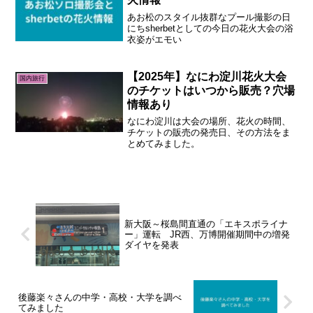
あお松のスタイル抜群なプール撮影の日
にちsherbetとしての今日の花火大会の浴
衣姿がエモい
【2025年】なにわ淀川花火大会
国内旅行
のチケットはいつから販売？穴場
情報あり
なにわ淀川は大会の場所、花火の時間、
チケットの販売の発売日、その方法をま
とめてみました。
新大阪～桜島間直通の「エキスポライナ
ー」運転 JR西、万博開催期間中の増発
ダイヤを発表
後藤楽々さんの中学・高校・大学を調べ
てみました