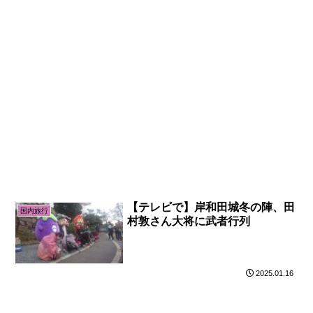
【テレビで】岸和田城冬の陣、田
国内旅行
村敦さん大将に武者行列
2025.01.16